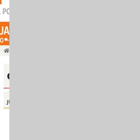
O nama
O nama
JU Centar za socijalni rad za opštine Mojkovac