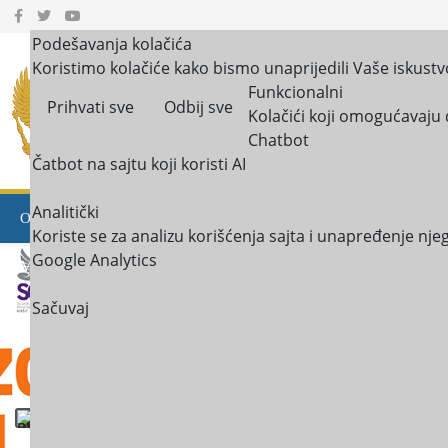
Podešavanja kolačića
Koristimo kolačiće kako bismo unaprijedili Vaše iskustv
JU Centar za socijalni
Funkcionalni
Prihvati sve
Odbij sve
Kolačići koji omogućavaju 
Mojkovac i Kolašin
Chatbot
Čatbot na sajtu koji koristi AI
Analitički
OBAVJEŠTENJA
O NAMA
USLUGE U ZAJEDNICI
BI
Koriste se za analizu korišćenja sajta i unapređenje nj
Google Analytics
MULTIMEDIJA
KONTAKT
Sačuvaj