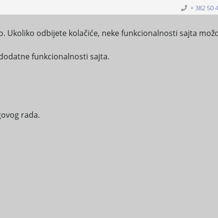
+ 382 50 
o. Ukoliko odbijete kolačiće, neke funkcionalnosti sajta možd
 rad za opštine
dodatne funkcionalnosti sajta.
BLIOTEKA
PROAKTIVNI PRISTUP INFORMACIJAMA
IZVJ
egovog rada.