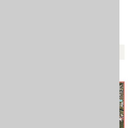
KRENIMO ZAJEDNO
Mapa podrške za žene žrtve
porodičnog nasilja