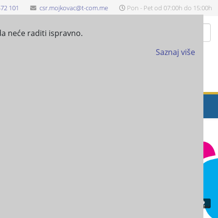
472 101
csr.mojkovac@t-com.me
Pon - Pet od 07:00h do 15:00h
Pretraži
a neće raditi ispravno.
Saznaj više
EŠTAJ-ANALITIČKE KARTICE
PROJEKTI