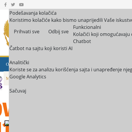
Podešavanja kolačića
Koristimo kolačiće kako bismo unaprijedili Vaše iskustv
JU Centar za socijalni
Funkcionalni
Prihvati sve
Odbij sve
Kolačići koji omogućavaju 
Kotor, T
ivat i Budv
Chatbot
Čatbot na sajtu koji koristi AI
Analitički
OBAVJEŠTENJA
O NAMA
USLUGE U ZAJEDNICI
BI
Koriste se za analizu korišćenja sajta i unapređenje nj
Google Analytics
MULTIMEDIJA
KONTAKT
Sačuvaj