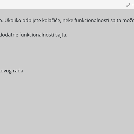
+
o. Ukoliko odbijete kolačiće, neke funkcionalnosti sajta možd
 rad za opštine
dodatne funkcionalnosti sajta.
a
BLIOTEKA
PROAKTIVNI PRISTUP INFORMACIJAMA
IZVJ
egovog rada.