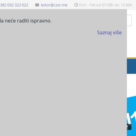
382 032 322 622
kotor@czsr.me
Pon - Pet od 07:00h do 15:00h
Pretraži
a neće raditi ispravno.
Saznaj više
EŠTAJ-ANALITIČKE KARTICE
PROJEKTI