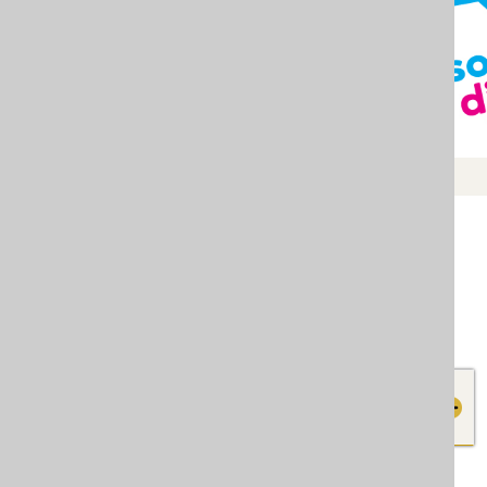
om na zabrani tjelesnog kažnjavanja djece
, sa
JU CENTRI ZA SOCIJALNI
RAD
ičnog nasilja,
19. godine, u