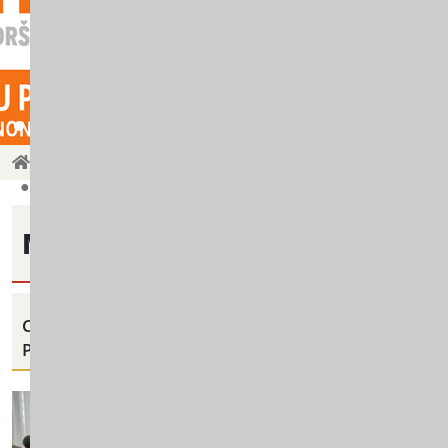
Multimedija
Centar za socijalni rad Tivat, organizovao je Dan otv
Multimedija
Centar za socijalni rad Tivat, organizovao je
posebnim akcentom na zabrani tjelesnog kažn
Centar za socijaln
sa posebnim akce