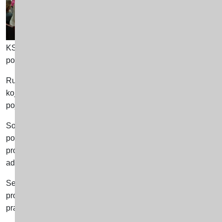
saradnji sa Opštin
Okruglom stolu 
Tivat, Osnovne šk
KSI škole,JU Vrtića "Bambi", Crvenog krsta Tivat, Doma zdr
populacije, Tima za socijalnu zaštitu Opštine Tivat, kao i N
Rukovoditeljka Centra za socijalni rad Tivat, Silvana Mamula
koje ostavlja po članove i naglasila da se kompleksnost pro
pojedinac trebalo da
se osjeća najsigurnije.
Socijalna radnica Centra za socijalni rad Tivat, mr Željka S
postupanju, prevenciji i zaštiti od nasilja u porodici, kao i st
proteklu godinu. Naglasila je da Protokol obavezuje sve resore
adekvatnu zaštitu i da u odnosu na ovaj problem reaguju koord
Sekretarka Sekretarijata za mlade, sport i socijalna pitanj
protiv nasilja nad ženama” koja je počela 25.11.2019. god
prava.