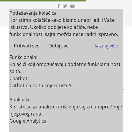
Podešavanja kolačića
+382 (20) 230-570
podgorica@czsr.me
Koristimo kolačiće kako bismo unaprijedili Vaše
Pon - Pet od 07:00h do 15:00h
iskustvo. Ukoliko odbijete kolačiće, neke
funkcionalnosti sajta možda neće raditi ispravno.
Prihvati sve
Odbij sve
Saznaj više
Funkcionalni
Kolačići koji omogućavaju dodatne funkcionalnosti
sajta.
Chatbot
JU Centar za socijalni rad za
Čatbot na sajtu koji koristi AI
Glavni grad Podgorica i opštine Zeta i
Tuzi
Analitički
Koriste se za analizu korišćenja sajta i unapređenje
Pretraži
njegovog rada.
Google Analytics