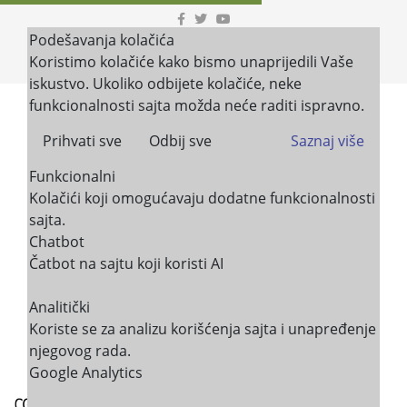
Podešavanja kolačića
+382 51 230 128
berane@czsr.me
Koristimo kolačiće kako bismo unaprijedili Vaše
Pon - Pet od 07:00h do 15:00h
iskustvo. Ukoliko odbijete kolačiće, neke
funkcionalnosti sajta možda neće raditi ispravno.
Prihvati sve
Odbij sve
Saznaj više
Funkcionalni
Kolačići koji omogućavaju dodatne funkcionalnosti
sajta.
Chatbot
JU Centar za socijalni rad za opštine
Čatbot na sajtu koji koristi AI
Berane, Andrijevica i Petnjica
Analitički
Pretraži
Koriste se za analizu korišćenja sajta i unapređenje
njegovog rada.
Google Analytics