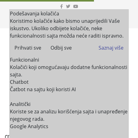
Podešavanja kolačića
+382 40 215 192
niksic@czsr.me
Koristimo kolačiće kako bismo unaprijedili Vaše
Pon - Pet od 07:00h do 15:00h
iskustvo. Ukoliko odbijete kolačiće, neke
funkcionalnosti sajta možda neće raditi ispravno.
Prihvati sve
Odbij sve
Saznaj više
Funkcionalni
Kolačići koji omogućavaju dodatne funkcionalnosti
sajta.
Chatbot
JU Centar za socijalni rad za opštine
Čatbot na sajtu koji koristi AI
Nikšić, Plužine i Šavnik
Analitički
Pretraži
Koriste se za analizu korišćenja sajta i unapređenje
njegovog rada.
Google Analytics