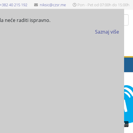
+382 40 215 192
niksic@czsr.me
Pon - Pet od 07:00h do 15:00h
Pretraži
a neće raditi ispravno.
Saznaj više
EŠTAJ-ANALITIČKE KARTICE
PROJEKTI