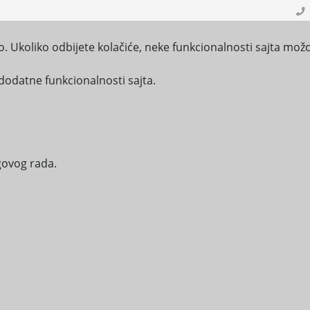
o. Ukoliko odbijete kolačiće, neke funkcionalnosti sajta možd
 rad za opštine
dodatne funkcionalnosti sajta.
avnik
BLIOTEKA
PROAKTIVNI PRISTUP INFORMACIJAMA
IZVJ
egovog rada.