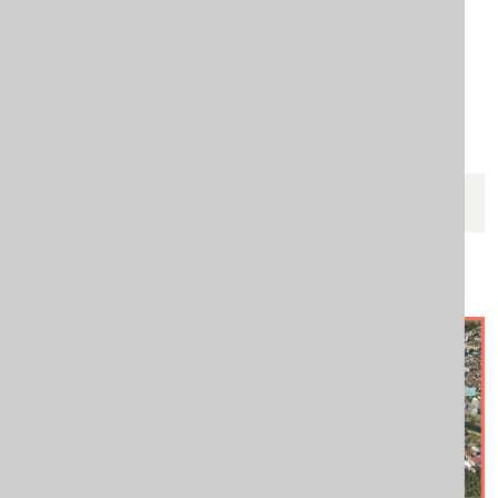
. godine
pdf
KRENIMO ZAJEDNO
Mapa podrške za žene žrtve
porodičnog nasilja