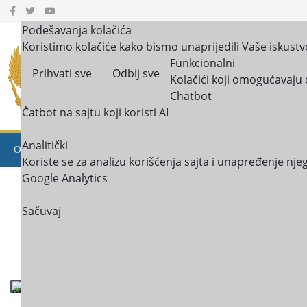
Podešavanja kolačića
Koristimo kolačiće kako bismo unaprijedili Vaše iskustv
JU Centar za socijalni
Funkcionalni
Prihvati sve
Odbij sve
Kolačići koji omogućavaju 
Nikšić, Plužine i Š
Chatbot
Čatbot na sajtu koji koristi AI
Analitički
OBAVJEŠTENJA
O NAMA
USLUGE U ZAJEDNICI
BI
Koriste se za analizu korišćenja sajta i unapređenje nj
Google Analytics
MULTIMEDIJA
KONTAKT
Sačuvaj