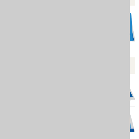
acije.pdf
24. godine
POGLEDAJTE JOŠ
evom od