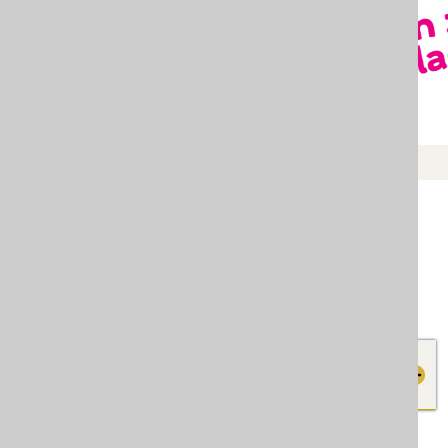
užine i
JU CENTRI ZA SOCIJALNI
RAD