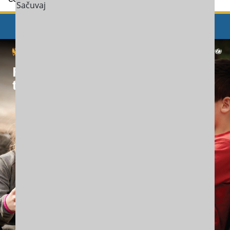
Sačuvaj