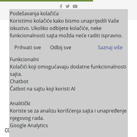
Podešavanja kolačića
E-mail GOV.ME
Koristimo kolačiće kako bismo unaprijedili Vaše
iskustvo. Ukoliko odbijete kolačiće, neke
funkcionalnosti sajta možda neće raditi ispravno.
Prihvati sve
Odbij sve
Saznaj više
Funkcionalni
Kolačići koji omogućavaju dodatne funkcionalnosti
sajta.
JU Centri za socijalni rad
Chatbot
Crna Gora
Čatbot na sajtu koji koristi AI
Analitički
Pretraži
Koriste se za analizu korišćenja sajta i unapređenje
njegovog rada.
Google Analytics